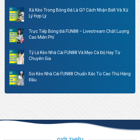
Xả Kèo Trong Bóng Đá Là Gì? Cách Nhận Biết Và Xử
Lý Hợp Lý
Trực Tiếp Bóng Đá FUN88 – Livestream Chất Lượng
Cao Miễn Phí
Tỷ Lệ Kèo Nhà Cái FUN88 Và Mẹo Cá Độ Hay Từ
Chuyên Gia
Soi Kèo Nhà Cái FUN88 Chuẩn Xác Từ Cao Thủ Hàng
Đầu
GIỚI THIỆU