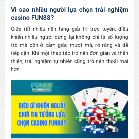
Vì sao nhiều người lựa chọn trải nghiệm
casino FUN88?
Giữa rất nhiều nền tảng giải trí trực tuyến, điều
khiến nhiều người dừng lại không chỉ là số lượng
trò mà còn ở cảm giác mượt mà, rõ ràng và dễ
tiếp cận. Khi mọi thao tác trở nên đơn giản và thân
thiện, trải nghiệm tự nhiên cũng trở nên thoải mái
hơn.