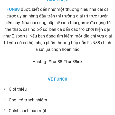
FUN88
được biết đến như một thương hiệu nhà cái cá
cược uy tín hàng đầu trên thị trường giải trí trực tuyến
hiện nay. Nhà cái cung cấp hệ sinh thái game đa dạng từ
thể thao, casino, xổ số, bắn cá đến các trò chơi hiện đại
như E-sports. Nếu bạn đang tìm kiếm một địa chỉ vừa giải
trí vừa có cơ hội nhận phần thưởng hấp dẫn FUN88 chính
là sự lựa chọn hoàn hảo.
Hastag: #fun88 #fun88ink
VỀ FUN88
Giới thiệu
Chơi có trách nhiệm
Chính sách bảo mật